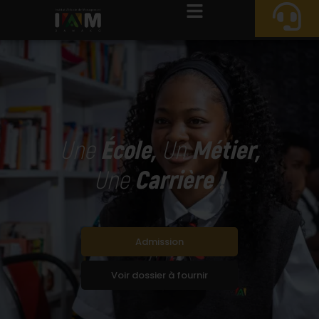
Menu
Une
École,
Un
Métier,
Une
Carrière !
Admission
Voir dossier à fournir