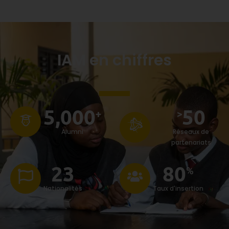
IAM en chiffres
5,000
50
+
>
Alumni
Réseaux de
partenariats
23
80
%
Nationalités
Taux d'insertion