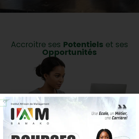
Accroitre ses
Potentiels
et ses
Opportunités