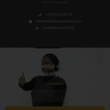
+223 94 94 53 19
iambamako@groupeiam.com
Hamdallaye ACI2000
Souscrivez pour être informé(e)
en temps réel.
Email